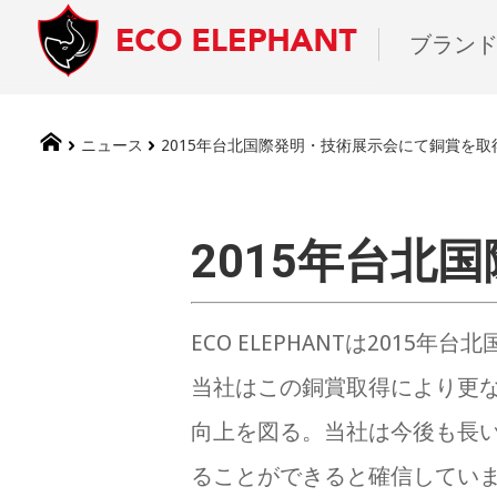
ブラン
ニュース
2015年台北国際発明・技術展示会にて銅賞を取
2015年台北
ECO ELEPHANTは201
当社はこの銅賞取得により更
向上を図る。当社は今後も長
ることができると確信してい